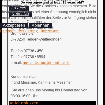
verbessern (Tracking Cookies). Sie können selbst
Do you agree and at least 18 years old?
entscheiden, ob Sie die Cookies zulassen möchten. Bitte
Ja / Yes
beachten Sie, dass bei einer Ablehnung womöglich nicht
Nein / No
mehr alle Funktionalitäten der Seite zur Verfügung stehen.
Messmer Cigarrenmanufaktur
Akzeptieren
Ablehnen
Georg & Otto Kruse GmbH
Datenschutzerklärung
|
Impressum
Brühlgass 5-7
D-78250 Tengen-Watterdingen
Telefon 07736 / 450
Telefax 07736 / 8594
e-mail:
mc-collection@t-online.de
Kundenservice:
Ingrid Messmer, Karl-Heinz Messmer
Sie erreichen uns Montag bis Donnerstag von
08:00-16:00 Uhr.
Anfahrtskizzen