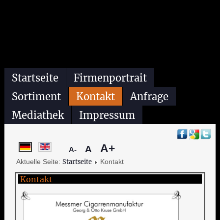
Startseite
Firmenportrait
Sortiment
Kontakt
Anfrage
Mediathek
Impressum
A+
A
A-
Aktuelle Seite:
Startseite
Kontakt
Kontakt