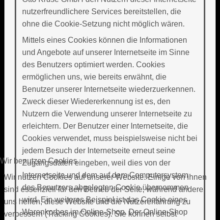
nutzerfreundlichere Services bereitstellen, die
ohne die Cookie-Setzung nicht möglich wären.
Mittels eines Cookies können die Informationen
und Angebote auf unserer Internetseite im Sinne
des Benutzers optimiert werden. Cookies
ermöglichen uns, wie bereits erwähnt, die
Benutzer unserer Internetseite wiederzuerkennen.
Zweck dieser Wiedererkennung ist es, den
Nutzern die Verwendung unserer Internetseite zu
erleichtern. Der Benutzer einer Internetseite, die
Cookies verwendet, muss beispielsweise nicht bei
jedem Besuch der Internetseite erneut seine
Wir benutzen Cookies
Zugangsdaten eingeben, weil dies von der
Internetseite und dem auf dem Computersystem
Wir nutzen Cookies auf unserer Website. Einige von ihnen
des Benutzers abgelegten Cookie übernommen
sind essenziell für den Betrieb der Seite, während andere
wird. Ein weiteres Beispiel ist das Cookie eines
uns helfen, diese Website und die Nutzererfahrung zu
Warenkorbes im Online-Shop. Der Online-Shop
verbessern (Tracking Cookies). Sie können selbst