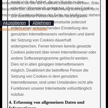
merkt sich die Artikel, die ein Kunde in den
entscheiden, ob Sie die Cookies zulassen möchten. Bitte
virtuellen Warenkorb gelegt hat, über ein Cookie.
beachten Sie, dass bei einer Ablehnung womöglich nicht
mehr alle Funktionalitäten der Seite zur Verfügung stehen.
Die betroffene Person kann die Setzung von
Cookies durch unsere Internetseite jederzeit
Akzeptieren
Ablehnen
mittels einer entsprechenden Einstellung des
|
Datenschutzerklärung
Impressum
genutzten Internetbrowsers verhindern und damit
der Setzung von Cookies dauerhaft
widersprechen. Ferner können bereits gesetzte
Cookies jederzeit über einen Internetbrowser oder
andere Softwareprogramme gelöscht werden.
Dies ist in allen gängigen Internetbrowsern
möglich. Deaktiviert die betroffene Person die
Setzung von Cookies in dem genutzten
Internetbrowser, sind unter Umständen nicht alle
Funktionen unserer Internetseite vollumfänglich
nutzbar.
4. Erfassung von allgemeinen Daten und
Informationen